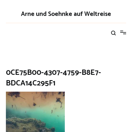
Zum
Inhalt
Arne und Soehnke auf Weltreise
springen
0CE75B00-4307-4759-B8E7-
BDCA14C295F1