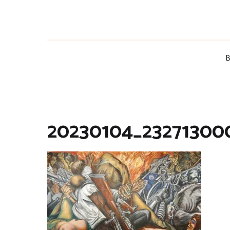
Zum
Inhalt
springen
B
20230104_23271300