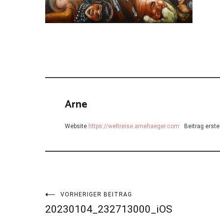
Arne
Website
https://weltreise.arnehaeger.com
Beitrag erstel
Beitragsnavigation
VORHERIGER BEITRAG
20230104_232713000_iOS