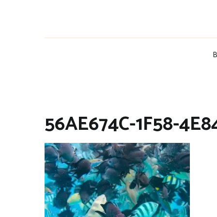
Zum
Inhalt
springen
B
56AE674C-1F58-4E8