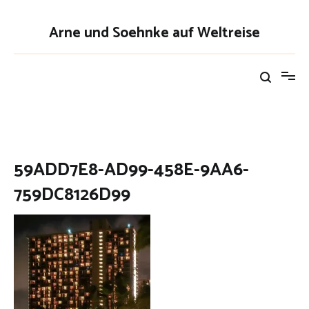
Zum
Inhalt
Arne und Soehnke auf Weltreise
springen
59ADD7E8-AD99-458E-9AA6-
759DC8126D99