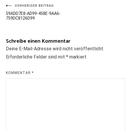
Beitragsnavigation
VORHERIGER BEITRAG
59ADD7E8-AD99-458E-9AA6-
759DC8126D99
Schreibe einen Kommentar
Deine E-Mail-Adresse wird nicht veröffentlicht.
Erforderliche Felder sind mit
*
markiert
KOMMENTAR
*