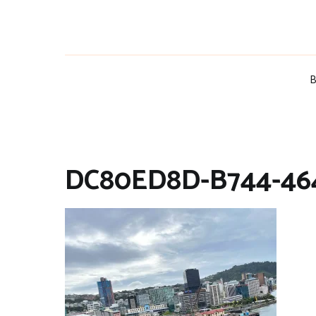
Zum
Inhalt
springen
B
DC80ED8D-B744-46