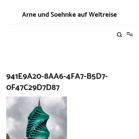
Zum
Inhalt
Arne und Soehnke auf Weltreise
springen
941E9A20-8AA6-4FA7-B5D7-
0F47C29D7D87