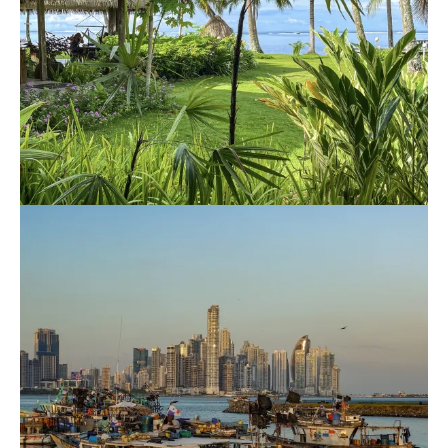
Einmal über die Datumsgrenze: Fidschi
Uncategorized
17. Februar 2023
Von Hawaii geht unsere Reise weiter westwärts. Dabei
überqueren wir erstmalig die Datumsgrenze. Wir starten
am Vormittag des 14. Februars und landen nach nur
wenigen Stunden Flug am Nachmittag des 15. Februars in