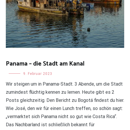
Fidschi. Aus dem Flugzeug heraus und auch auf
Satellitenbildern sieht man gut, dass Fidschi aus sehr
vielen kleinen Inseln besteht. Von den […]
WEITERLESEN
Panama – die Stadt am Kanal
Uncategorized
9. Februar 2023
Wir steigen um in Panama-Stadt. 3 Abende, um die Stadt
zumindest flüchtig kennen zu lernen. Heute gibt es 2
Posts gleichzeitig. Den Bericht zu Bogotá findest du hier.
Wie José, den wir für einen Lunch treffen, so schön sagt:
„vermarktet sich Panama nicht so gut wie Costa Rica“.
Das Nachbarland ist schließlich bekannt für