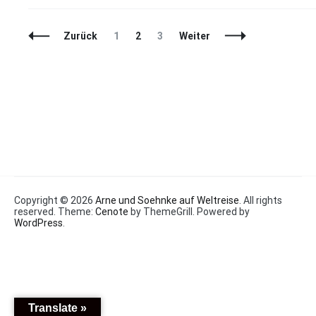
Beitragsnavigation
Seite
Seite
Seite
Zurück
1
2
3
Weiter
Copyright © 2026
Arne und Soehnke auf Weltreise
. All rights
reserved. Theme:
Cenote
by ThemeGrill. Powered by
WordPress
.
Translate »