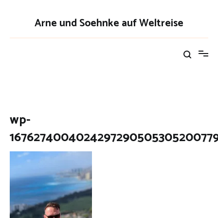
Zum
Inhalt
Arne und Soehnke auf Weltreise
springen
wp-
1676274004024297290505305200779